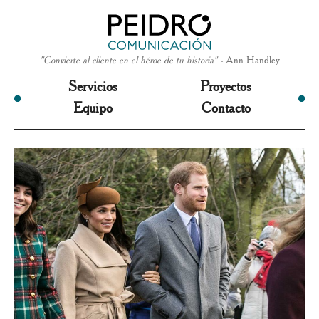
"Convierte al cliente en el héroe de tu historia" -
Ann Handley
Servicios
Proyectos
Equipo
Contacto