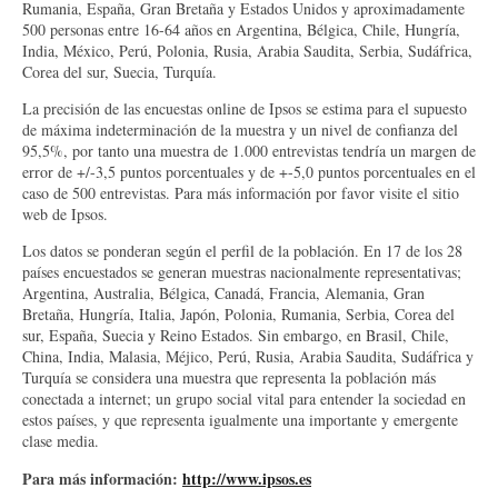
Rumania, España, Gran Bretaña y Estados Unidos y aproximadamente
500 personas entre 16-64 años en Argentina, Bélgica, Chile, Hungría,
India, México, Perú, Polonia, Rusia, Arabia Saudita, Serbia, Sudáfrica,
Corea del sur, Suecia, Turquía.
La precisión de las encuestas online de Ipsos se estima para el supuesto
de máxima indeterminación de la muestra y un nivel de confianza del
95,5%, por tanto una muestra de 1.000 entrevistas tendría un margen de
error de +/-3,5 puntos porcentuales y de +-5,0 puntos porcentuales en el
caso de 500 entrevistas. Para más información por favor visite el sitio
web de Ipsos.
Los datos se ponderan según el perfil de la población. En 17 de los 28
países encuestados se generan muestras nacionalmente representativas;
Argentina, Australia, Bélgica, Canadá, Francia, Alemania, Gran
Bretaña, Hungría, Italia, Japón, Polonia, Rumania, Serbia, Corea del
sur, España, Suecia y Reino Estados. Sin embargo, en Brasil, Chile,
China, India, Malasia, Méjico, Perú, Rusia, Arabia Saudita, Sudáfrica y
Turquía se considera una muestra que representa la población más
conectada a internet; un grupo social vital para entender la sociedad en
estos países, y que representa igualmente una importante y emergente
clase media.
Para más información:
http://www.ipsos.es