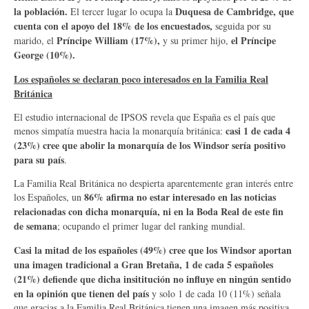
la población.
Duquesa de Cambridge, que
El tercer lugar lo ocupa la
cuenta con el apoyo del 18% de los encuestados,
seguida por su
Príncipe William (17%),
el Príncipe
marido, el
y su primer hijo,
George (10%).
Los españoles se declaran poco interesados en la Familia Real
Británica
El estudio internacional de IPSOS revela que España es el país que
casi 1 de cada 4
menos simpatía muestra hacia la monarquía británica:
(23%) cree que abolir la monarquía de los Windsor sería positivo
para su país
.
La Familia Real Británica no despierta aparentemente gran interés entre
86% afirma no estar interesado en las noticias
los Españoles, un
relacionadas con dicha monarquía, ni en la Boda Real de este fin
de semana
; ocupando el primer lugar del ranking mundial.
Casi la mitad de los españoles (49%) cree que los Windsor aportan
una imagen tradicional a Gran Bretaña, 1 de cada 5 españoles
(21%) defiende que dicha insititución no influye en ningún sentido
en la opinión que tienen del país
y solo 1 de cada 10 (11%) señala
que gracias a la Familia Real Británica tienen una imagen más positiva