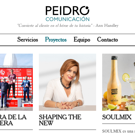
"Convierte al cliente en el héroe de tu historia" -
Ann Handley
Servicios
Proyectos
Equipo
Contacto
A DE LA
SHAPING THE
SOULMIX
VERA
NEW
SOULMIX es una 