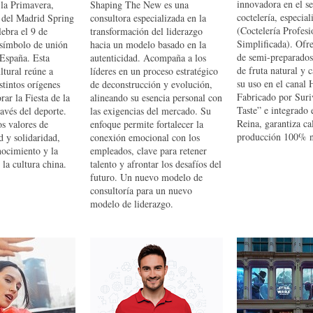
innovadora en el se
 la Primavera,
Shaping The New es una
coctelería, especia
l del Madrid Spring
consultora especializada en la
(Coctelería Profesi
lebra el 9 de
transformación del liderazgo
Simplificada). Ofr
símbolo de unión
hacia un modelo basado en la
de semi-preparados
 España. Esta
autenticidad. Acompaña a los
de fruta natural y c
ultural reúne a
líderes en un proceso estratégico
su uso en el cana
stintos orígenes
de deconstrucción y evolución,
Fabricado por Suri
ar la Fiesta de la
alineando su esencia personal con
Taste” e integrado
avés del deporte.
las exigencias del mercado. Su
Reina, garantiza ca
os valores de
enfoque permite fortalecer la
producción 100% n
d y solidaridad,
conexión emocional con los
nocimiento y la
empleados, clave para retener
 la cultura china.
talento y afrontar los desafíos del
futuro. Un nuevo modelo de
consultoría para un nuevo
modelo de liderazgo.