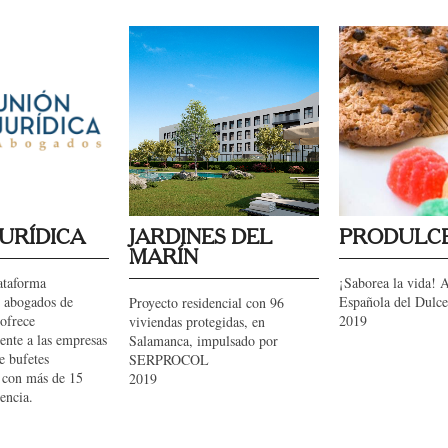
JURÍDICA
JARDINES DEL
PRODULC
MARÍN
ataforma
¡Saborea la vida! 
e abogados de
Española del Dulce
Proyecto residencial con 96
 ofrece
2019
viviendas protegidas, en
nte a las empresas
Salamanca, impulsado por
de bufetes
SERPROCOL
s con más de 15
2019
encia.