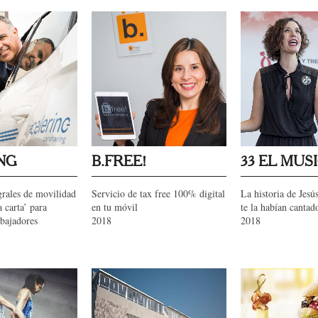
NG
B.FREE!
33 EL MUS
grales de movilidad
Servicio de tax free 100% digital
La historia de Jes
a carta’ para
en tu móvil
te la habían cantad
abajadores
2018
2018