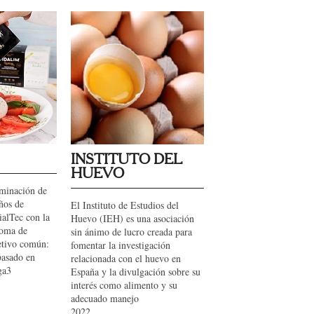
INSTITUTO DEL
HUEVO
lminación de
ños de
El Instituto de Estudios del
ialTec con la
Huevo (IEH) es una asociación
noma de
sin ánimo de lucro creada para
etivo común:
fomentar la investigación
basado en
relacionada con el huevo en
ga3
España y la divulgación sobre su
interés como alimento y su
adecuado manejo
2022