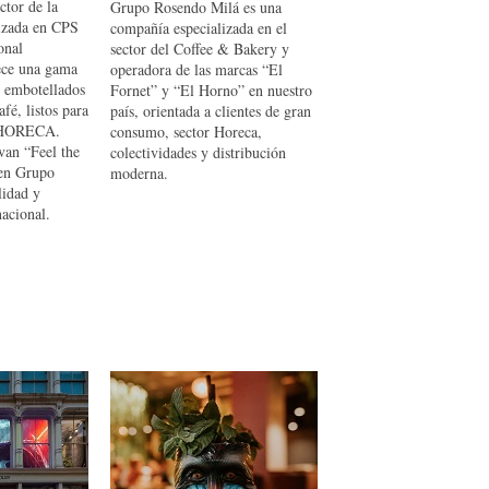
ctor de la
Grupo Rosendo Milá es una
lizada en CPS
compañía especializada en el
onal
sector del Coffee & Bakery y
ece una gama
operadora de las marcas “El
 embotellados
Fornet” y “El Horno” en nuestro
afé, listos para
país, orientada a clientes de gran
l HORECA.
consumo, sector Horeca,
van “Feel the
colectividades y distribución
 en Grupo
moderna.
lidad y
acional.