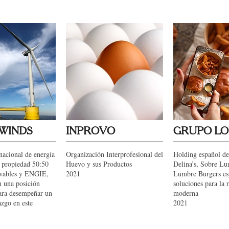
WINDS
INPROVO
GRUPO LO
nacional de energía
Organización Interprofesional del
Holding español d
, propiedad 50:50
Huevo y sus Productos
Delina’s, Sobre L
wables y ENGIE,
2021
Lumbre Burgers es
n una posición
soluciones para la 
para desempeñar un
moderna
azgo en este
2021