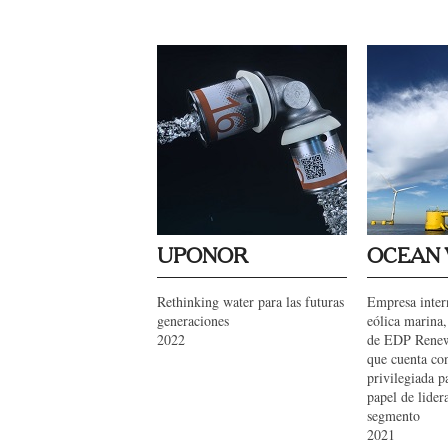
UPONOR
OCEAN 
Rethinking water para las futuras
Empresa inter
generaciones
eólica marina
2022
de EDP Rene
que cuenta co
privilegiada 
papel de lider
segmento
2021