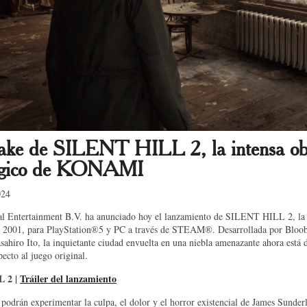
ake de SILENT HILL 2, la intensa obra
lógico de KONAMI
024
l Entertainment B.V. ha anunciado hoy el lanzamiento de SILENT HILL 2, la e
e 2001, para PlayStation®5 y PC a través de STEAM®. Desarrollada por Bloobe
ahiro Ito, la inquietante ciudad envuelta en una niebla amenazante ahora está d
ecto al juego original.
 2 |
Tráiler del lanzamiento
podrán experimentar la culpa, el dolor y el horror existencial de James Sunderl