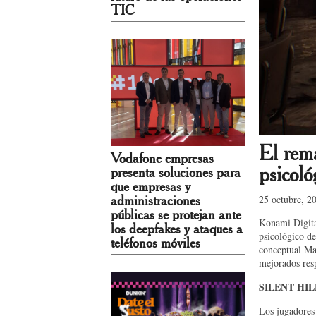
TIC
El rem
Vodafone empresas
psico
presenta soluciones para
que empresas y
25 octubre, 2
administraciones
públicas se protejan ante
Konami Digita
los deepfakes y ataques a
psicológico d
teléfonos móviles
conceptual Mas
mejorados resp
SILENT HILL
Los jugadores 