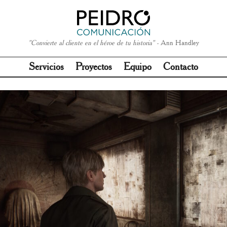
"Convierte al cliente en el héroe de tu historia" -
Ann Handley
Servicios
Proyectos
Equipo
Contacto